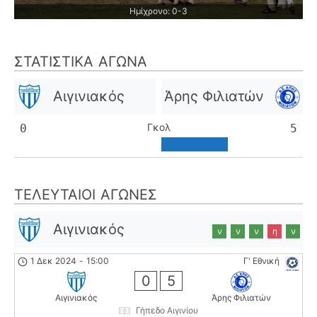
Ημίχρονο: 0-3
ΣΤΑΤΙΣΤΙΚΆ ΑΓΏΝΑ
Αιγινιακός
Άρης Φιλιατών
Γκολ
0
5
ΤΕΛΕΥΤΑΊΟΙ ΑΓΏΝΕΣ
Αιγινιακός
ν
ν
ν
η
ν
1 Δεκ 2024
-
15:00
Γ' Εθνική
0
5
Αιγινιακός
Άρης Φιλιατών
Γήπεδο Αιγινίου