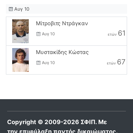
Αυγ 10
Μίτροβιτς Ντράγκαν
61
Αυγ 10
ετών
Μυστακίδης Κώστας
67
Αυγ 10
ετών
Copyright © 2009-2026 ΣΦΙΠ. Με
την επιφύλαξη παντός δικαιώματος.