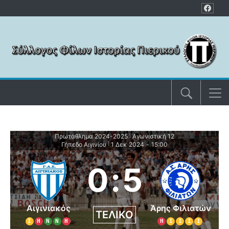
Μετάβαση στο περιεχόμενο
Πρωτάθλημα 2024-2025
Αγωνιστική 12
|
Γήπεδο Αιγινίου
1 Δεκ 2024
-
15:00
|
0
:
5
Αιγινιακός
Άρης Φιλιατών
ΤΕΛΙΚΌ
Ι
Η
Ν
Ν
Η
Η
Ι
Ι
Ι
Ι