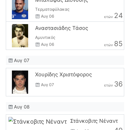
Τερματοφύλακας
24
Αυγ 06
ετών
Αναστασιάδης Τάσος
Αμυντικός
85
Αυγ 06
ετών
Αυγ 07
Χουρίδης Χριστόφορος
36
Αυγ 07
ετών
Αυγ 08
Στάνκοβιτς Νέναντ