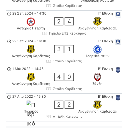
Αναγέννηση Καρδίτσας
Ανθούπολη Λάρισας
Στάδιο Καρδίτσας
29 Σεπ 2024
-
14:30
Γ' Εθνική
2
4
Αστέρας Πετριτή
Αναγέννηση Καρδίτσας
Γήπεδο ΕΠΣ Κέρκυρας
22 Σεπ 2024
-
16:00
Γ' Εθνική
3
1
Αναγέννηση Καρδίτσας
Άρης Φιλιατών
Στάδιο Καρδίτσας
1 Μάι 2022
-
14:45
Β' Εθνική
4
0
Αναγέννηση Καρδίτσας
Ξάνθη
Στάδιο Καρδίτσας
27 Απρ 2022
-
15:30
Β' Εθνική
2
2
Πιερικός
Αναγέννηση Καρδίτσας
Α` ΔΑΚ Κατερίνης