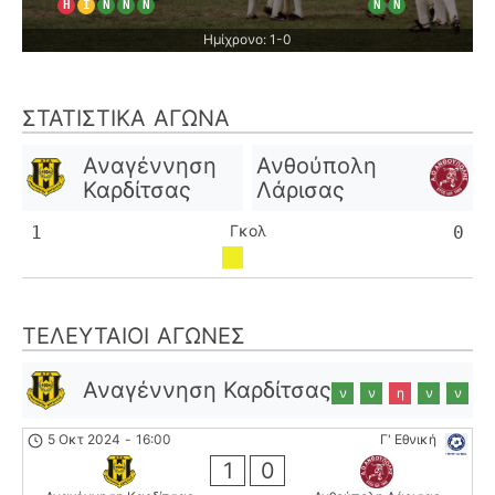
Η
Ι
Ν
Ν
Ν
Ν
Ν
Ημίχρονο: 1-0
ΣΤΑΤΙΣΤΙΚΆ ΑΓΏΝΑ
Αναγέννηση
Ανθούπολη
Καρδίτσας
Λάρισας
Γκολ
1
0
ΤΕΛΕΥΤΑΊΟΙ ΑΓΏΝΕΣ
Αναγέννηση Καρδίτσας
ν
ν
η
ν
ν
5 Οκτ 2024
-
16:00
Γ' Εθνική
1
0