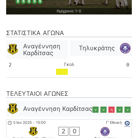
Ν
Ν
Ν
Ν
Ν
Ημίχρονο: 1-0
ΣΤΑΤΙΣΤΙΚΆ ΑΓΏΝΑ
Αναγέννηση
Τηλυκράτης
Καρδίτσας
Γκολ
2
0
ΤΕΛΕΥΤΑΊΟΙ ΑΓΏΝΕΣ
Αναγέννηση Καρδίτσας
ν
ν
η
ν
ν
5 Ιαν 2025
-
15:00
Γ' Εθνική
2
0