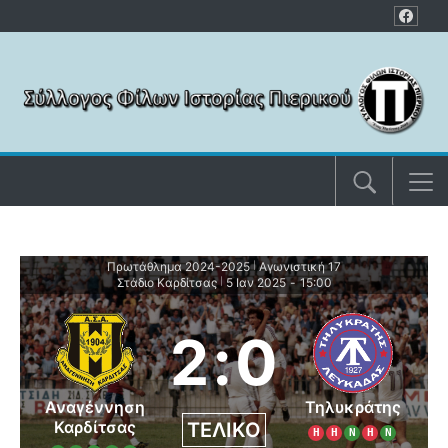
Μετάβαση στο περιεχόμενο
Πρωτάθλημα 2024-2025
Αγωνιστική 17
|
Στάδιο Καρδίτσας
5 Ιαν 2025
-
15:00
|
2
:
0
Αναγέννηση
Τηλυκράτης
Καρδίτσας
ΤΕΛΙΚΌ
Η
Η
Ν
Η
Ν