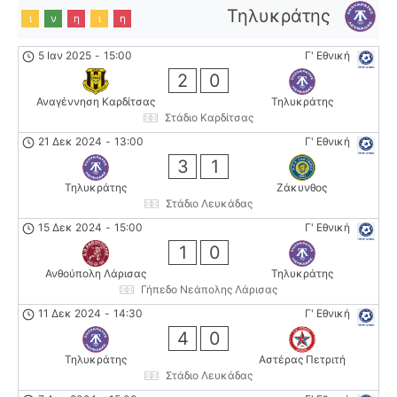
Τηλυκράτης
ι
ν
η
ι
η
5 Ιαν 2025
-
15:00
Γ' Εθνική
2
0
Αναγέννηση Καρδίτσας
Τηλυκράτης
Στάδιο Καρδίτσας
21 Δεκ 2024
-
13:00
Γ' Εθνική
3
1
Τηλυκράτης
Ζάκυνθος
Στάδιο Λευκάδας
15 Δεκ 2024
-
15:00
Γ' Εθνική
1
0
Ανθούπολη Λάρισας
Τηλυκράτης
Γήπεδο Νεάπολης Λάρισας
11 Δεκ 2024
-
14:30
Γ' Εθνική
4
0
Τηλυκράτης
Αστέρας Πετριτή
Στάδιο Λευκάδας