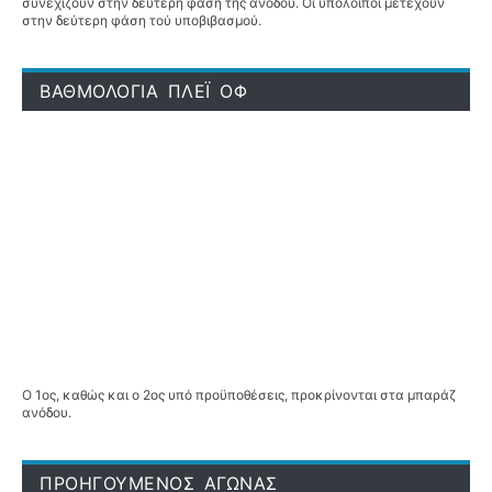
συνεχίζουν στην δεύτερη φάση τής ανόδου. Οι υπόλοιποι μετέχουν
στην δεύτερη φάση τού υποβιβασμού.
ΒΑΘΜΟΛΟΓΙΑ ΠΛΕΪ ΟΦ
Ο 1ος, καθώς και ο 2ος υπό προϋποθέσεις, προκρίνονται στα μπαράζ
ανόδου.
ΠΡΟΗΓΟΥΜΕΝΟΣ ΑΓΩΝΑΣ