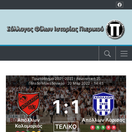
Μετάβαση στο περιεχόμενο
Πρωτάθλημα 2021-2022
Αγωνιστική 25
|
Γήπεδο Μακεδονικού
20 Μαρ 2022
-
14:45
|
1
:
1
Απόλλων
Απόλλων Λάρισας
Καλαμαριάς
ΤΕΛΙΚΌ
Η
Ν
Ν
Η
Η