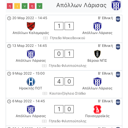
Απόλλων Λάρισας
η
ι
ν
η
ν
20 Μαρ 2022
-
14:45
Β' Εθνική
1
1
Απόλλων Καλαμαριάς
Απόλλων Λάρισας
Γήπεδο Μακεδονικού
13 Μαρ 2022
-
14:45
Β' Εθνική
0
1
Απόλλων Λάρισας
Βέροια ΝΠΣ
Γήπεδο Φιλιππούπολης
9 Μαρ 2022
-
15:00
Β' Εθνική
4
0
Ηρακλής ΠΟΤ
Απόλλων Λάρισας
Καυτανζόγλειο Στάδιο
6 Μαρ 2022
-
14:45
Β' Εθνική
1
0
Απόλλων Λάρισας
Πανσερραϊκός
Γήπεδο Φιλιππούπολης