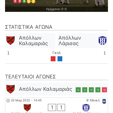
Η
Η
Ν
Ι
Ι
Ημίχρονο: 0-0
ΣΤΑΤΙΣΤΙΚΆ ΑΓΏΝΑ
Απόλλων
Απόλλων
Καλαμαριάς
Λάρισας
Γκολ
1
1
ΤΕΛΕΥΤΑΊΟΙ ΑΓΏΝΕΣ
Απόλλων Καλαμαριάς
ν
ν
ν
ν
η
20 Μαρ 2022
-
14:45
Β' Εθνική
1
1