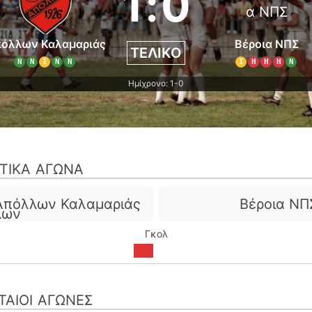
1
:
0
όλλων Καλαμαριάς
Βέροια ΝΠΣ
ΤΕΛΙΚΌ
Ν
Ν
Ι
Ν
Ν
Ι
Η
Η
Η
Ν
Ημίχρονο: 1-0
ΣΤΙΚΆ ΑΓΏΝΑ
Απόλλων Καλαμαριάς
Βέροια ΝΠ
Γκολ
ΤΑΊΟΙ ΑΓΏΝΕΣ