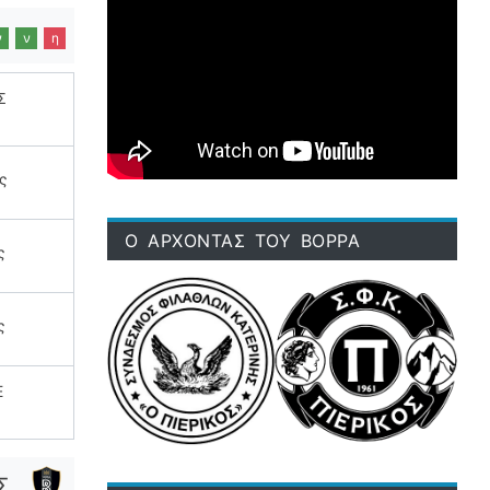
ν
ν
η
Σ
ς
Ο ΑΡΧΟΝΤΑΣ ΤΟΥ ΒΟΡΡΑ
ς
ς
Ε
Σ