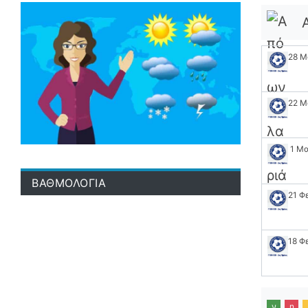
28 Μ
22 Μ
1 Μ
ΒΑΘΜΟΛΟΓΙΑ
21 Φ
18 Φ
ν
η