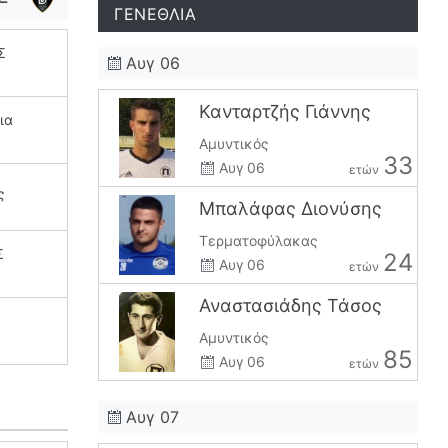
ΓΕΝΕΘΛΙΑ
Σ
Αυγ 06
Κανταρτζής Γιάννης
ια
Αμυντικός
33
Αυγ 06
ετών
ς
Μπαλάφας Διονύσης
Τερματοφύλακας
Σ
24
Αυγ 06
ετών
Αναστασιάδης Τάσος
Αμυντικός
85
Αυγ 06
ετών
Αυγ 07