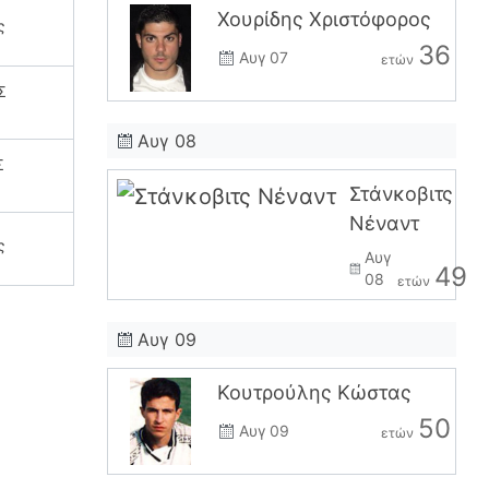
Χουρίδης Χριστόφορος
ς
36
Αυγ 07
ετών
Σ
Αυγ 08
Σ
Στάνκοβιτς
Νέναντ
ς
Αυγ
49
08
ετών
Αυγ 09
Κουτρούλης Κώστας
50
Αυγ 09
ετών