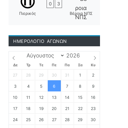
0
3
Πιερικός
Βέροια ΝΠΣ
ΗΜΕΡΟΛΟΓΙΟ ΑΓΩΝΩΝ
Δε
Τρ
Τε
Πε
Πα
Σα
Κυ
27
28
29
30
31
1
2
3
4
5
6
7
8
9
10
11
12
13
14
15
16
17
18
19
20
21
22
23
24
25
26
27
28
29
30