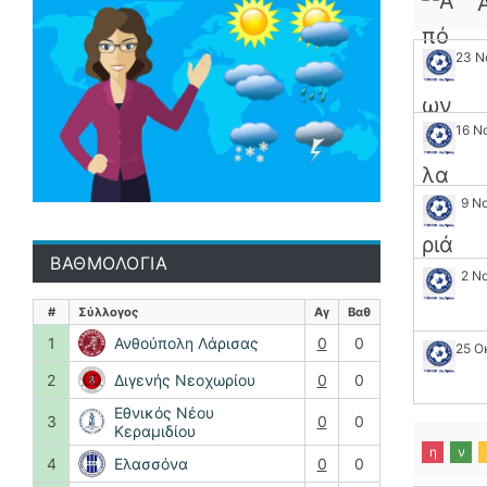
23 Ν
16 Ν
9 Ν
ΒΑΘΜΟΛΟΓΙΑ
2 Ν
#
Σύλλογος
Αγ
Βαθ
1
Ανθούπολη Λάρισας
0
0
25 Ο
2
Διγενής Νεοχωρίου
0
0
Εθνικός Νέου
3
0
0
Κεραμιδίου
η
ν
4
Ελασσόνα
0
0