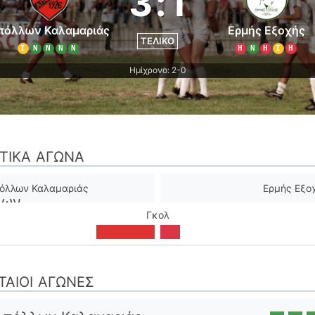
3
:
1
πόλλων Καλαμαριάς
Ερμής Εξοχής
ΤΕΛΙΚΌ
Ι
Ν
Ν
Ν
Ν
Η
Ν
Η
Ι
Η
Ημίχρονο: 2-0
ΣΤΙΚΆ ΑΓΏΝΑ
όλλων Καλαμαριάς
Ερμής Εξο
Γκολ
ΤΑΊΟΙ ΑΓΏΝΕΣ