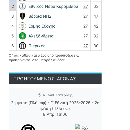
2
Εθνικός Νέου Κεραμιδίου
27
63
3
Βέροια ΝΠΣ
27
47
4
Ερμής Εξοχής
27
42
5
Αλεξάνδρεια
27
32
6
Πιερικός
27
30
Ο 1ος, καθώς και ο 2ος υπό προϋποθέσεις,
προκρίνονται στα μπαράζ ανόδου.
ΠΡΟΗΓΟΥΜΕΝΟΣ ΑΓΩΝΑΣ
Α` ΔΑΚ Κατερίνης
2η φάση (Πλέι οφ) - Γ' Εθνική 2025-2026 - 2η
φάση (Πλέι οφ)
8 Απρ
16:00