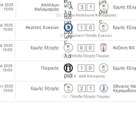
Απόλλων
οέ 2025
3
1
Ερμής Εξο
Καλαμαριάς
15:00
Στάδιο Απόλλωνα Καλαμαριάς
οέ 2025
1
0
Ακρίτες Συκεών
Ερμής Εξο
15:00
Δημοτικό Γήπεδο Συκεών
οέ 2025
0
0
Ερμής Εξοχής
Κοζάνη ΦΣ
15:00
Γήπεδο Εξοχής Πιερίας
οέ 2025
1
0
Πιερικός
Ερμής Εξο
15:00
Α` ΔΑΚ Κατερίνης
Εθνικός Ν
κτ 2025
2
1
Ερμής Εξοχής
Κεραμιδίου
15:00
Γήπεδο Εξοχής Πιερίας