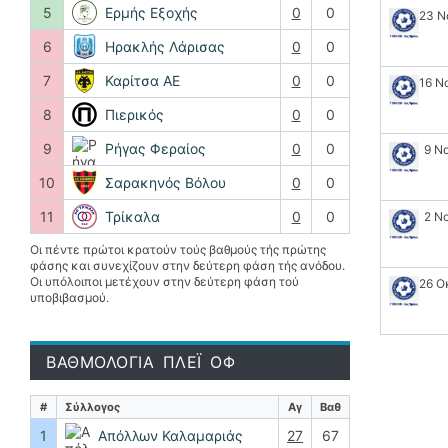
5
Ερμής Εξοχής
0
0
23 Ν
6
Ηρακλής Λάρισας
0
0
7
Καρίτσα ΑΕ
0
0
16 Ν
8
Πιερικός
0
0
9
Ρήγας Φεραίος
0
0
9 Ν
10
Σαρακηνός Βόλου
0
0
11
Τρίκαλα
0
0
2 Ν
Οι πέντε πρώτοι κρατούν τούς βαθμούς τής πρώτης
φάσης και συνεχίζουν στην δεύτερη φάση τής ανόδου.
Οι υπόλοιποι μετέχουν στην δεύτερη φάση τού
26 Ο
υποβιβασμού.
ΒΑΘΜΟΛΟΓΙΑ ΠΛΕΪ ΟΦ
#
Σύλλογος
Αγ
Βαθ
1
Απόλλων Καλαμαριάς
27
67