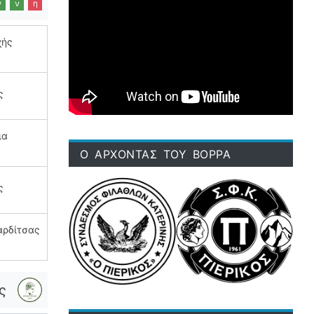
ν
ν
η
χής
ς
ια
Ο ΑΡΧΟΝΤΑΣ ΤΟΥ ΒΟΡΡΑ
ς
αρδίτσας
ς