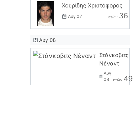
Χουρίδης Χριστόφορος
36
Αυγ 07
ετών
Αυγ 08
Στάνκοβιτς
Νέναντ
Αυγ
49
08
ετών