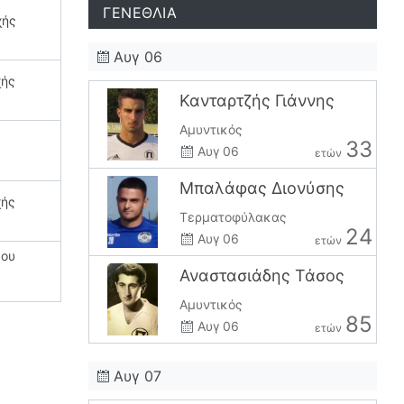
ΓΕΝΕΘΛΙΑ
χής
Αυγ 06
χής
Κανταρτζής Γιάννης
Αμυντικός
33
Αυγ 06
ετών
Μπαλάφας Διονύσης
χής
Τερματοφύλακας
24
Αυγ 06
ετών
έου
Αναστασιάδης Τάσος
Αμυντικός
85
Αυγ 06
ετών
Αυγ 07