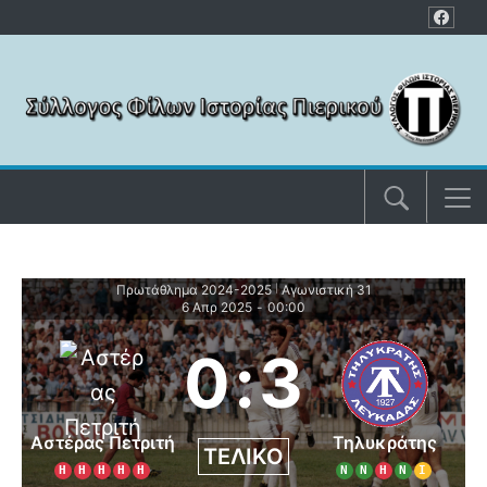
Μετάβαση στο περιεχόμενο
Πρωτάθλημα 2024-2025
Αγωνιστική 31
|
6 Απρ 2025
-
00:00
0
:
3
Αστέρας Πετριτή
Τηλυκράτης
ΤΕΛΙΚΌ
Η
Η
Η
Η
Η
Ν
Ν
Η
Ν
Ι