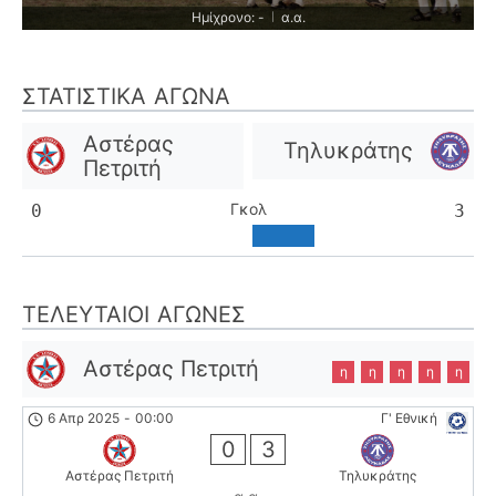
Ημίχρονο: -
α.α.
|
ΣΤΑΤΙΣΤΙΚΆ ΑΓΏΝΑ
Αστέρας
Τηλυκράτης
Πετριτή
Γκολ
0
3
ΤΕΛΕΥΤΑΊΟΙ ΑΓΏΝΕΣ
Αστέρας Πετριτή
η
η
η
η
η
6 Απρ 2025
-
00:00
Γ' Εθνική
0
3
Αστέρας Πετριτή
Τηλυκράτης