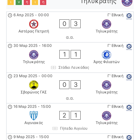
Τηλυκράτης
ι
ν
η
ι
η
6 Απρ 2025
-
00:00
Γ' Εθνική
0
3
Αστέρας Πετριτή
Τηλυκράτης
α.α.
30 Μαρ 2025
-
16:00
Γ' Εθνική
1
1
Τηλυκράτης
Άρης Φιλιατών
Στάδιο Λευκάδας
23 Μαρ 2025
-
00:00
Γ' Εθνική
0
3
Σβορώνος ΓΑΣ
Τηλυκράτης
α.α.
16 Μαρ 2025
-
15:00
Γ' Εθνική
2
1
Αιγινιακός
Τηλυκράτης
Γήπεδο Αιγινίου
9 Μαρ 2025
-
15:00
Γ' Εθνική