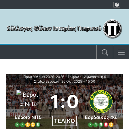
Μετάβαση στο περιεχόμενο
Πρωτάθλημα 2025-2026 - 1η φάση
Αγωνιστική 6
|
Στάδιο Βέροιας
26 Οκτ 2025
-
15:00
|
1
:
0
Βέροια ΝΠΣ
Εορδαϊκός ΦΣ
ΤΕΛΙΚΌ
Ν
Ν
Ι
Ι
Ν
Ν
Ν
Ν
Η
Ι