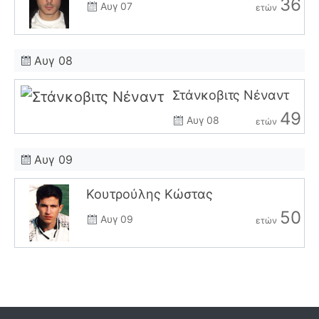
36
Αυγ 07
ετών
Αυγ 08
Στάνκοβιτς Νέναντ
49
Αυγ 08
ετών
Αυγ 09
Κουτρούλης Κώστας
50
Αυγ 09
ετών