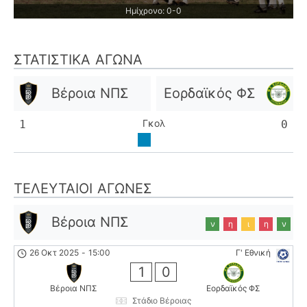
Ημίχρονο: 0-0
ΣΤΑΤΙΣΤΙΚΆ ΑΓΏΝΑ
Βέροια ΝΠΣ
Εορδαϊκός ΦΣ
Γκολ
1
0
ΤΕΛΕΥΤΑΊΟΙ ΑΓΏΝΕΣ
Βέροια ΝΠΣ
ν
η
ι
η
ν
26 Οκτ 2025
-
15:00
Γ' Εθνική
1
0
Βέροια ΝΠΣ
Εορδαϊκός ΦΣ
Στάδιο Βέροιας