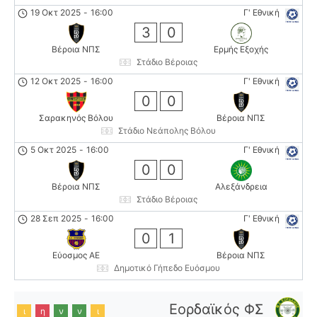
19 Οκτ 2025
-
16:00
Γ' Εθνική
3
0
Βέροια ΝΠΣ
Ερμής Εξοχής
Στάδιο Βέροιας
12 Οκτ 2025
-
16:00
Γ' Εθνική
0
0
Σαρακηνός Βόλου
Βέροια ΝΠΣ
Στάδιο Νεάπολης Βόλου
5 Οκτ 2025
-
16:00
Γ' Εθνική
0
0
Βέροια ΝΠΣ
Αλεξάνδρεια
Στάδιο Βέροιας
28 Σεπ 2025
-
16:00
Γ' Εθνική
0
1
Εύοσμος ΑΕ
Βέροια ΝΠΣ
Δημοτικό Γήπεδο Ευόσμου
Εορδαϊκός ΦΣ
ι
η
ν
ν
ι