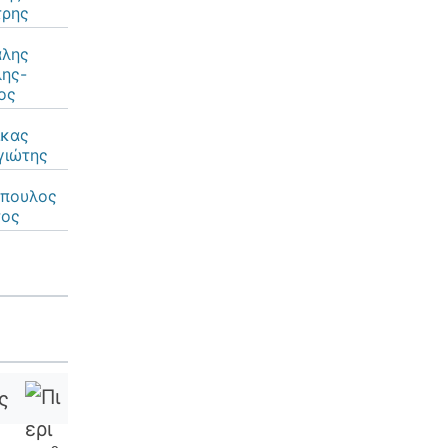
τρης
αλης
ης-
ος
ικας
γιώτης
όπουλος
τος
ς