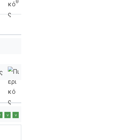
0
ς
ν
ν
ν