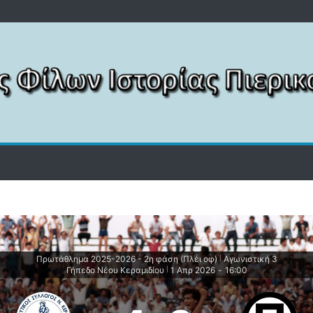
Πρωτάθλημα 2025-2026 - 2η φάση (Πλέι οφ)
Αγωνιστική 3
|
Γήπεδο Νέου Κεραμιδίου
1 Απρ 2026
-
16:00
|