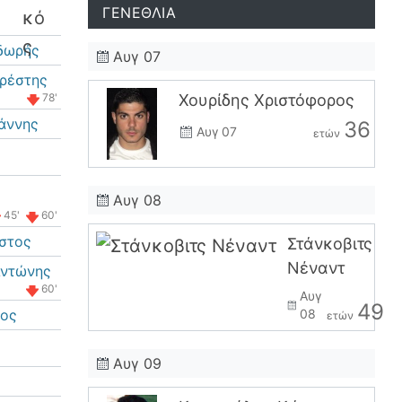
ΓΕΝΕΘΛΙΑ
δωρής
Αυγ 07
ρέστης
78'
Χουρίδης Χριστόφορος
ιάννης
36
Αυγ 07
ετών
Αυγ 08
45'
60'
στος
Στάνκοβιτς
Νέναντ
Αντώνης
60'
Αυγ
49
κος
08
ετών
Αυγ 09