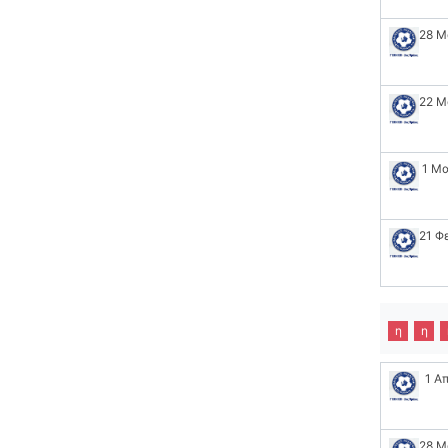
28 Μ
22 Μ
1 Μ
21 Φ
η
η
1 Α
28 Μ