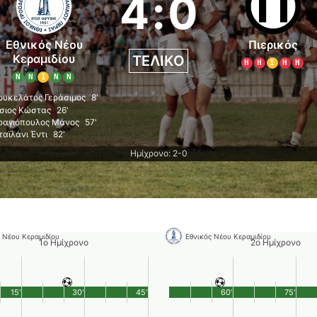
4
:
0
Εθνικός Νέου
Πιερικός
Κεραμιδίου
ΤΕΛΙΚΌ
Η
Η
Ι
Η
Η
Ν
Ν
Ι
Ν
Ν
ουκελάτος Γεράσιμος
8'
τσιος Κώστας
26'
ραγιόπουλος Μάνος
57'
ταϊλάνι Έντι
82'
Ημίχρονο: 2-0
 Νέου Κεραμιδίου
Εθνικός Νέου Κεραμιδίου
1ο Ημίχρονο
2ο Ημίχρονο
15'
30'
45'
60'
75'