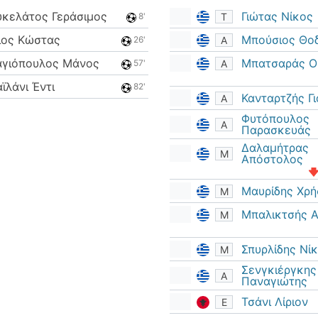
υκελάτος Γεράσιμος
Γιώτας Νίκος
Τ
8'
ιος Κώστας
Μπούσιος Θo
Α
26'
αγιόπουλος Μάνος
Μπατσαράς Ο
Α
57'
ϊλάνι Έντι
82'
Κανταρτζής Γ
Α
Φυτόπουλος
Α
Παρασκευάς
Δαλαμήτρας
Μ
Απόστολος
Μαυρίδης Χρή
Μ
Μπαλικτσής 
Μ
Σπυρλίδης Νί
Μ
Σενγκιέργκης
Α
Παναγιώτης
Τσάνι Λίριον
Ε