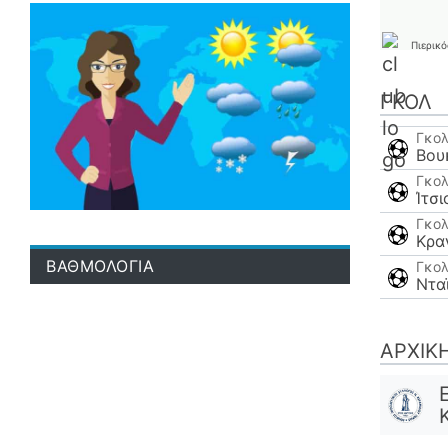
Πιερικό
ΓΚΟΛ
Γκο
Βου
Γκο
Ίτσ
Γκο
Κρα
ΒΑΘΜΟΛΟΓΙΑ
Γκο
Νταϊ
ΑΡΧΙΚ