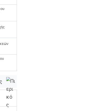
έου
υ
χής
υκεών
έου
ς