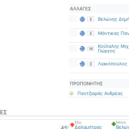
ΑΛΛΑΓΈΣ
Βελώνης Δημ
Ε
Μάντικας Πα
Ε
Κούλαλης Μιχ
Μ
Γιώργος
Λιακόπουλος
Ε
ΠΡΟΠΟΝΗΤΉΣ
Παντζιαράς Ανδρέας
ΈΣ
Έξω
Μέσα
Δαλαμήτρας
Βελώ
45'