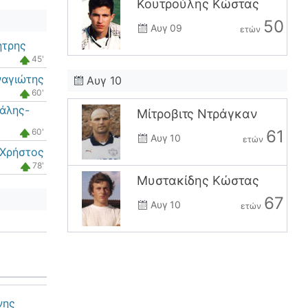
Κουτρούλης Κώστας
50
Αυγ 09
ετών
ήτρης
45'
ναγιώτης
Αυγ 10
60'
άλης-
Μίτροβιτς Ντράγκαν
60'
61
Αυγ 10
ετών
 Χρήστος
78'
Μυστακίδης Κώστας
67
Αυγ 10
ετών
νης