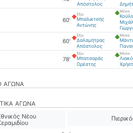
Απόστολος
Δημή
Μέσα
Έξω
Κούλ
Μπαλικτσής
60'
Μιχάλ
Αντώνης
Γιώργ
Έξω
Μέσα
Δαλαμήτρας
Μάντ
60'
Απόστολος
Πανα
Έξω
Μέσα
Μπατσαράς
Λιακ
78'
Ορέστης
Χρήσ
Ο ΑΓΏΝΑ
ΣΤΙΚΆ ΑΓΏΝΑ
Εθνικός Νέου
Πιερικό
Κεραμιδίου