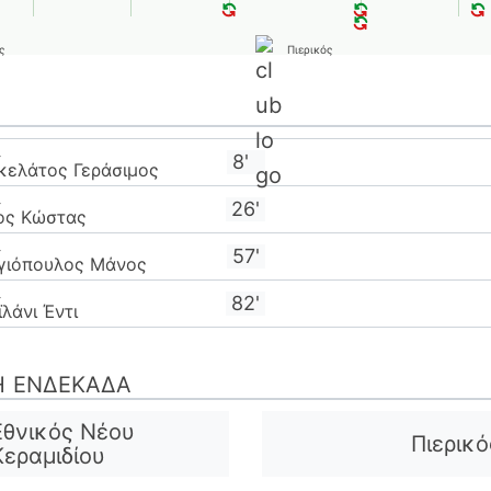
ς
Πιερικός
λ
8'
κελάτος Γεράσιμος
λ
26'
ιος Κώστας
λ
57'
γιόπουλος Μάνος
λ
82'
λάνι Έντι
Ή ΕΝΔΕΚΆΔΑ
Εθνικός Νέου
Πιερικό
Κεραμιδίου