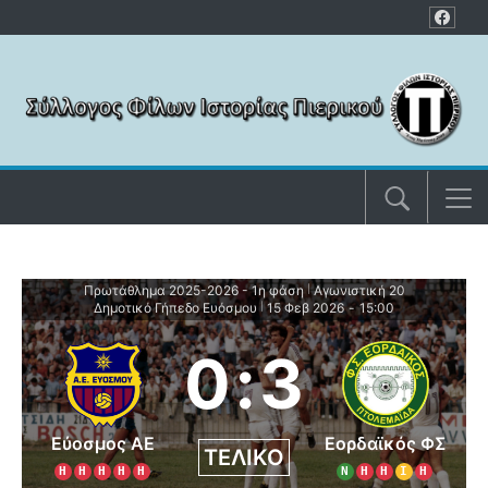
Μετάβαση στο περιεχόμενο
Πρωτάθλημα 2025-2026 - 1η φάση
Αγωνιστική 20
|
Δημοτικό Γήπεδο Ευόσμου
15 Φεβ 2026
-
15:00
|
0
:
3
Εύοσμος ΑΕ
Εορδαϊκός ΦΣ
ΤΕΛΙΚΌ
Η
Η
Η
Η
Η
Ν
Η
Η
Ι
Η