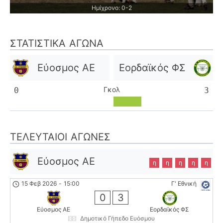
Ημίχρονο: 0-2
ΣΤΑΤΙΣΤΙΚΆ ΑΓΏΝΑ
Εύοσμος ΑΕ
Εορδαϊκός ΦΣ
Γκολ
0
3
ΤΕΛΕΥΤΑΊΟΙ ΑΓΏΝΕΣ
Εύοσμος ΑΕ
η
η
η
η
η
15 Φεβ 2026
-
15:00
Γ' Εθνική
0
3
Εύοσμος ΑΕ
Εορδαϊκός ΦΣ
Δημοτικό Γήπεδο Ευόσμου