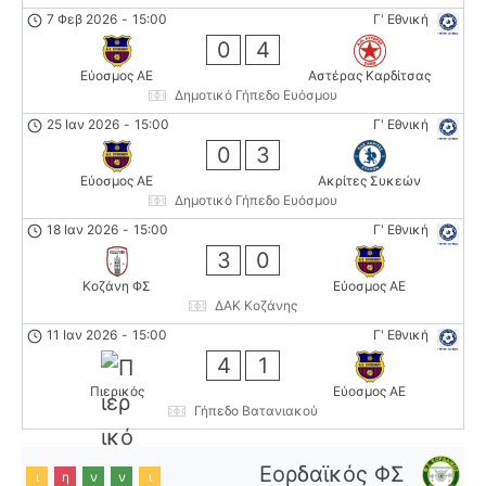
7 Φεβ 2026
-
15:00
Γ' Εθνική
0
4
Εύοσμος ΑΕ
Αστέρας Καρδίτσας
Δημοτικό Γήπεδο Ευόσμου
25 Ιαν 2026
-
15:00
Γ' Εθνική
0
3
Εύοσμος ΑΕ
Ακρίτες Συκεών
Δημοτικό Γήπεδο Ευόσμου
18 Ιαν 2026
-
15:00
Γ' Εθνική
3
0
Κοζάνη ΦΣ
Εύοσμος ΑΕ
ΔΑΚ Κοζάνης
11 Ιαν 2026
-
15:00
Γ' Εθνική
4
1
Πιερικός
Εύοσμος ΑΕ
Γήπεδο Βατανιακού
Εορδαϊκός ΦΣ
ι
η
ν
ν
ι