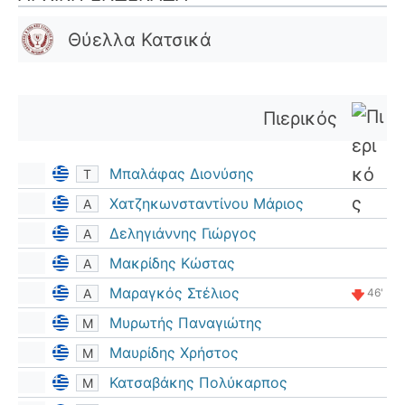
Θύελλα Κατσικά
Πιερικός
Μπαλάφας Διονύσης
Τ
Χατζηκωνσταντίνου Μάριος
Α
Δεληγιάννης Γιώργος
Α
Μακρίδης Κώστας
Α
Μαραγκός Στέλιος
Α
46'
Μυρωτής Παναγιώτης
Μ
Μαυρίδης Χρήστος
Μ
Κατσαβάκης Πολύκαρπος
Μ