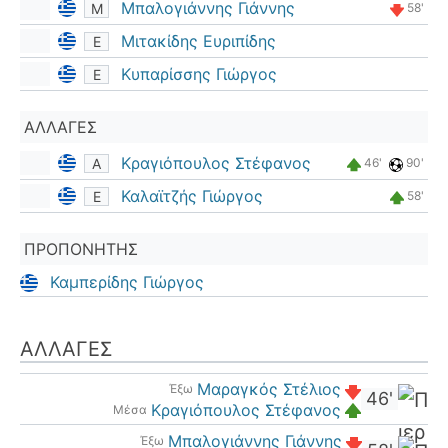
Μπαλογιάννης Γιάννης
Μ
58'
Μιτακίδης Ευριπίδης
Ε
Κυπαρίσσης Γιώργος
Ε
ΑΛΛΑΓΈΣ
Κραγιόπουλος Στέφανος
Α
46'
90'
Καλαϊτζής Γιώργος
Ε
58'
ΠΡΟΠΟΝΗΤΉΣ
Καμπερίδης Γιώργος
ΑΛΛΑΓΈΣ
Μαραγκός Στέλιος
Έξω
46'
Κραγιόπουλος Στέφανος
Μέσα
Μπαλογιάννης Γιάννης
Έξω