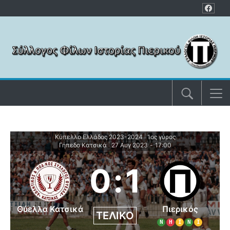
Μετάβαση στο περιεχόμενο
Κύπελλο Ελλάδος 2023-2024
1ος γύρος
|
Γήπεδο Κατσικά
27 Αυγ 2023
-
17:00
|
0
:
1
Θύελλα Κατσικά
Πιερικός
ΤΕΛΙΚΌ
Ν
Η
Ι
Ν
Ι