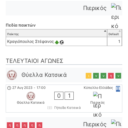
Πιερικός
Πεδία παικτών
Παίκτης
Default
Κραγιόπουλος Στέφανος
1
ΤΕΛΕΥΤΑΊΟΙ ΑΓΏΝΕΣ
Θύελλα Κατσικά
ι
ν
ν
η
ν
27 Αυγ 2023
-
17:00
Κύπελλο Ελλάδος
0
1
Θύελλα Κατσικά
Πιερικός
Γήπεδο Κατσικά
Πιερικός
η
η
η
η
η