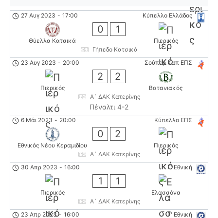
27 Αυγ 2023
-
17:00
Κύπελλο Ελλάδος
0
1
Θύελλα Κατσικά
Πιερικός
Γήπεδο Κατσικά
23 Αυγ 2023
-
20:00
Σούπερ Καπ ΕΠΣ
2
2
Πιερικός
Βατανιακός
Α` ΔΑΚ Κατερίνης
Πέναλτι 4-2
6 Μάι 2023
-
20:00
Κύπελλο ΕΠΣ
0
2
Εθνικός Νέου Κεραμιδίου
Πιερικός
Α` ΔΑΚ Κατερίνης
30 Απρ 2023
-
16:00
Γ' Εθνική
1
1
Πιερικός
Ελασσόνα
Α` ΔΑΚ Κατερίνης
23 Απρ 2023
-
16:00
Γ' Εθνική