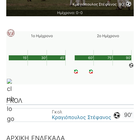
Κραγιόπουλος Στέφανος
90'
Ημίχρονο: 0-0
1ο Ημίχρονο
2ο Ημίχρονο
15'
30'
45'
60'
75'
90'
ΓΚΟΛ
Γκολ
90'
Κραγιόπουλος Στέφανος
ΑΡΧΙΚΉ ΕΝΔΕΚΆΔΑ