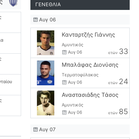
ς
ΓΕΝΕΘΛΙΑ
ς
Αυγ 06
Κανταρτζής Γιάννης
ια
Αμυντικός
33
Αυγ 06
ετών
ς
Μπαλάφας Διονύσης
Τερματοφύλακας
24
νταίου
Αυγ 06
ετών
Αναστασιάδης Τάσος
ς
Αμυντικός
85
Αυγ 06
ετών
Αυγ 07