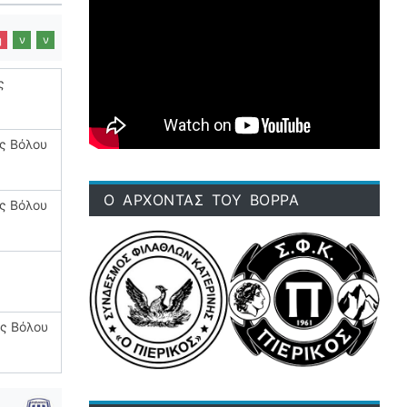
η
ν
ν
ς
ς Βόλου
Ο ΑΡΧΟΝΤΑΣ ΤΟΥ ΒΟΡΡΑ
ς Βόλου
ς Βόλου