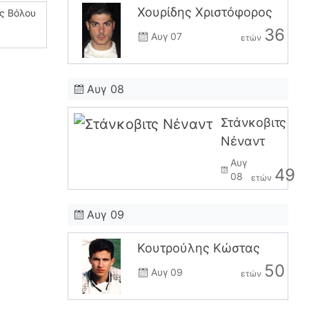
Χουρίδης Χριστόφορος
ς Βόλου
36
Αυγ 07
ετών
Αυγ 08
Στάνκοβιτς
Νέναντ
Αυγ
49
08
ετών
Αυγ 09
Κουτρούλης Κώστας
50
Αυγ 09
ετών