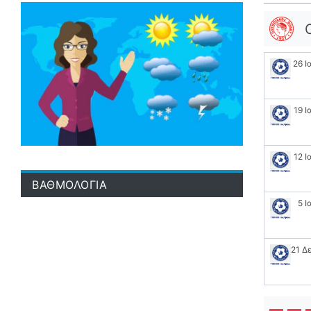
26 Ι
19 Ι
12 Ι
ΒΑΘΜΟΛΟΓΙΑ
5 Ι
21 Δ