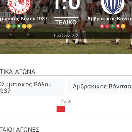
1
:
0
μπιακός Βόλου 1937
Αμβρακικός Βόνιτ
ΤΕΛΙΚΌ
Ι
Ν
Ν
Ι
Ι
Η
Η
Ν
Η
Ι
Ημίχρονο: 0-0
ΣΤΙΚΆ ΑΓΏΝΑ
Ολυμπιακός Βόλου
Αμβρακικός Βόνιτσα
1937
Γκολ
ΤΑΊΟΙ ΑΓΏΝΕΣ