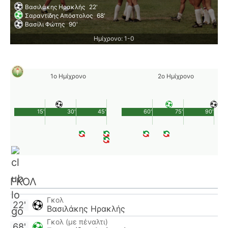
Βασιλάκης Ηρακλής
22'
Σαραντίδης Απόστολος
68'
Βασίλι Φώτης
90'
Ημίχρονο: 1-0
1ο Ημίχρονο
2ο Ημίχρονο
15'
30'
45'
60'
75'
90'
ΓΚΟΛ
Γκολ
22'
Βασιλάκης Ηρακλής
Γκολ (με πέναλτι)
68'