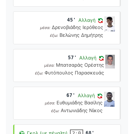
45'
Αλλαγή
Δρενοβιάδης Ιερόθεος
μέσα:
Βελώνης Δημήτρης
έξω:
57'
Αλλαγή
Μπατσαράς Ορέστης
μέσα:
Φυτόπουλος Παρασκευάς
έξω:
67'
Αλλαγή
Ευθυμιάδης Βασίλης
μέσα:
Αντωνιάδης Νίκος
έξω:
Γκολ (με πέναλτι)
68'
2:0