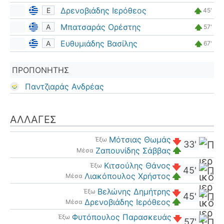
Δρενοβιάδης Ιερόθεος
Ε
45'
Μπατσαράς Ορέστης
Α
57'
Ευθυμιάδης Βασίλης
Α
67'
ΠΡΟΠΟΝΗΤΉΣ
Παντζιαράς Ανδρέας
ΑΛΛΑΓΈΣ
Μότσιας Θωμάς
Έξω
33'
Ζαπουνίδης Σάββας
Μέσα
Κιτσούλης Θάνος
Έξω
45'
Λιακόπουλος Χρήστος
Μέσα
Βελώνης Δημήτρης
Έξω
45'
Δρενοβιάδης Ιερόθεος
Μέσα
Φυτόπουλος Παρασκευάς
Έξω
57'