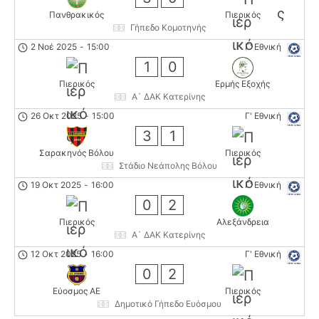
Πανθρακικός
Πιερικός
Γήπεδο Κομοτηνής
2 Νοέ 2025
-
15:00
Γ' Εθνική
1
0
Πιερικός
Ερμής Εξοχής
Α` ΔΑΚ Κατερίνης
26 Οκτ 2025
-
15:00
Γ' Εθνική
3
1
Σαρακηνός Βόλου
Πιερικός
Στάδιο Νεάπολης Βόλου
19 Οκτ 2025
-
16:00
Γ' Εθνική
0
2
Πιερικός
Αλεξάνδρεια
Α` ΔΑΚ Κατερίνης
12 Οκτ 2025
-
16:00
Γ' Εθνική
0
2
Εύοσμος ΑΕ
Πιερικός
Δημοτικό Γήπεδο Ευόσμου