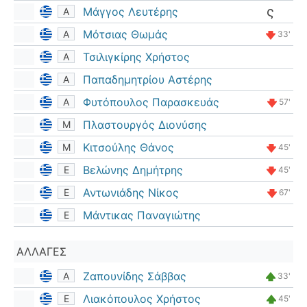
Μάγγος Λευτέρης
Α
Μότσιας Θωμάς
Α
33'
Τσιλιγκίρης Χρήστος
Α
Παπαδημητρίου Αστέρης
Α
Φυτόπουλος Παρασκευάς
Α
57'
Πλαστουργός Διονύσης
Μ
Κιτσούλης Θάνος
Μ
45'
Βελώνης Δημήτρης
Ε
45'
Αντωνιάδης Νίκος
Ε
67'
Μάντικας Παναγιώτης
Ε
ΑΛΛΑΓΈΣ
Ζαπουνίδης Σάββας
Α
33'
Λιακόπουλος Χρήστος
Ε
45'