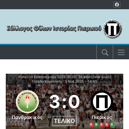
Μετάβαση στο περιεχόμενο
Κύπελλο Ερασιτεχνών 2025-2026
3η φάση (νοκ άουτ)
|
Γήπεδο Κομοτηνής
5 Νοέ 2025
-
14:45
|
3
:
0
Πανθρακικός
Πιερικός
ΤΕΛΙΚΌ
Η
Ν
Η
Η
Ν