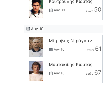
Κουτρούλης Κώστας
50
Αυγ 09
ετών
Αυγ 10
Μίτροβιτς Ντράγκαν
61
Αυγ 10
ετών
Μυστακίδης Κώστας
67
Αυγ 10
ετών