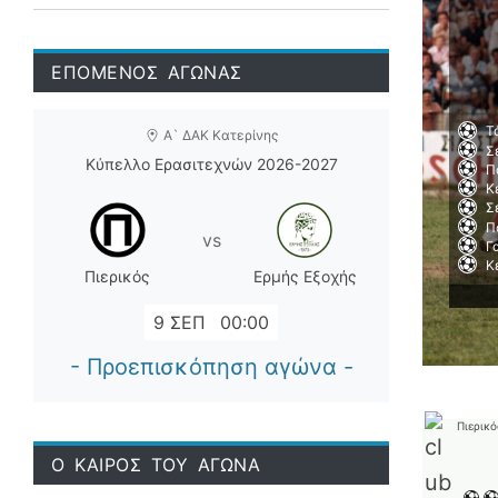
ΕΠΟΜΕΝΟΣ ΑΓΩΝΑΣ
Τ
Α` ΔΑΚ Κατερίνης
Σ
Κύπελλο Ερασιτεχνών 2026-2027
Π
Κ
Σ
Π
vs
Γ
Κ
Πιερικός
Ερμής Εξοχής
9 ΣΕΠ
00:00
- Προεπισκόπηση αγώνα -
Πιερικό
Ο ΚΑΙΡΟΣ ΤΟΥ ΑΓΩΝΑ