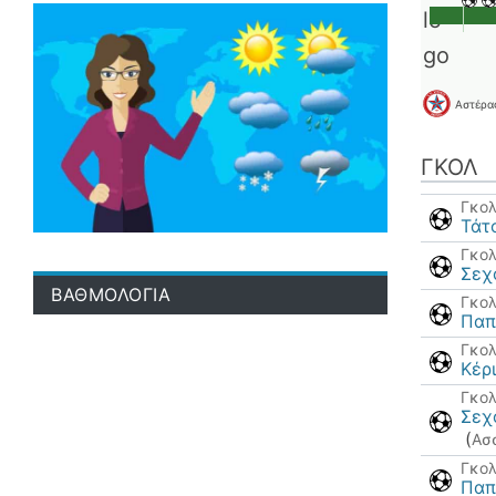
Αστέρα
ΓΚΟΛ
Γκο
Τάτ
Γκο
Σεχ
ΒΑΘΜΟΛΟΓΙΑ
Γκο
Παπ
Γκο
Κέρ
Γκο
Σεχ
(
Ασ
Γκο
Παπ