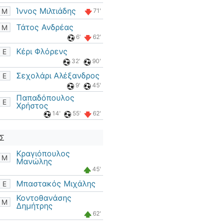
Ίννος Μιλτιάδης
Μ
71'
Τάτος Ανδρέας
Μ
6'
62'
Κέρι Φλόρενς
Ε
32'
90'
Σεχολάρι Αλέξανδρος
Ε
9'
45'
Παπαδόπουλος
Ε
Χρήστος
14'
55'
62'
Σ
Κραγιόπουλος
Μ
Μανώλης
45'
Μπαστακός Μιχάλης
Ε
Κοντοθανάσης
Μ
Δημήτρης
62'