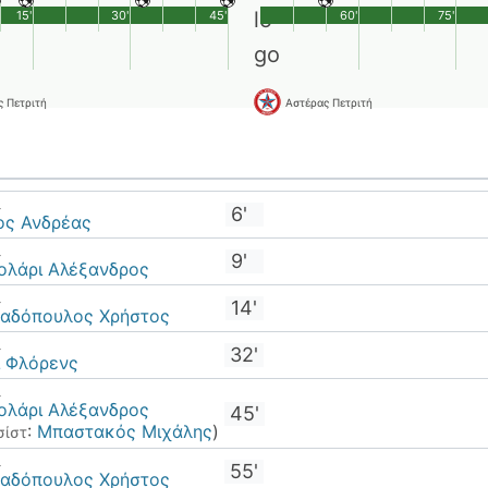
15'
30'
45'
60'
75'
ς Πετριτή
Αστέρας Πετριτή
λ
6'
ος Ανδρέας
λ
9'
ολάρι Αλέξανδρος
λ
14'
αδόπουλος Χρήστος
λ
32'
ι Φλόρενς
λ
ολάρι Αλέξανδρος
45'
:
Μπαστακός Μιχάλης
)
σίστ
λ
55'
αδόπουλος Χρήστος