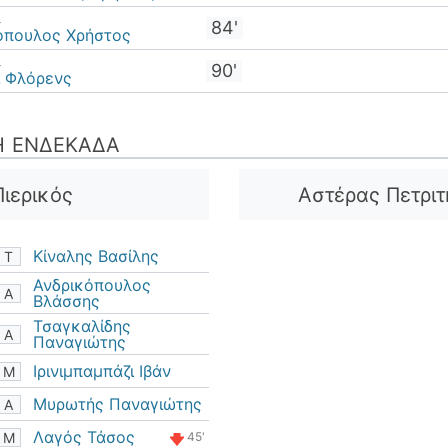
λ
84'
όπουλος Χρήστος
λ
90'
ι Φλόρενς
Ή ΕΝΔΕΚΆΔΑ
Πιερικός
Αστέρας Πετριτ
Κίναλης Βασίλης
Τ
Ανδρικόπουλος
Α
Βλάσσης
Τσαγκαλίδης
Α
Παναγιώτης
Ιρινιμπαμπάζι Ιβάν
Μ
Μυρωτής Παναγιώτης
Α
Λαγός Τάσος
Μ
45'