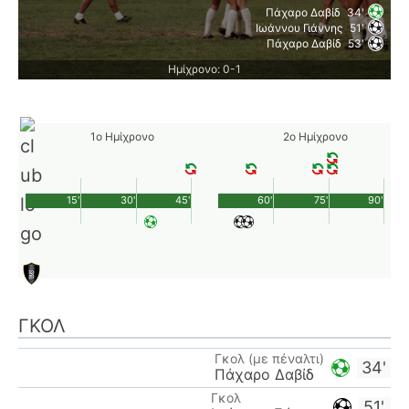
Πάχαρο Δαβίδ
34'
Ιωάννου Γιάννης
51'
Πάχαρο Δαβίδ
53'
Ημίχρονο: 0-1
1ο Ημίχρονο
2ο Ημίχρονο
15'
30'
45'
60'
75'
90'
ΓΚΟΛ
Γκολ (με πέναλτι)
34'
Πάχαρο Δαβίδ
Γκολ
51'