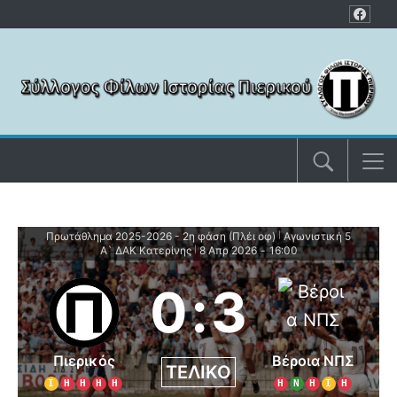
Μετάβαση στο περιεχόμενο
Πρωτάθλημα 2025-2026 - 2η φάση (Πλέι οφ)
Αγωνιστική 5
|
Α` ΔΑΚ Κατερίνης
8 Απρ 2026
-
16:00
|
0
:
3
Πιερικός
Βέροια ΝΠΣ
ΤΕΛΙΚΌ
Ι
Η
Η
Η
Η
Η
Ν
Η
Ι
Η