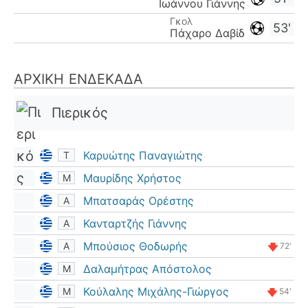
Ιωάννου Γιάννης
Γκολ
53'
Πάχαρο Δαβίδ
ΑΡΧΙΚΉ ΕΝΔΕΚΆΔΑ
Πιερικός
Καρυώτης Παναγιώτης
Τ
Μαυρίδης Χρήστος
Μ
Μπατσαράς Ορέστης
Α
Κανταρτζής Γιάννης
Α
Μπούσιος Θoδωρής
Α
72'
Δαλαμήτρας Απόστολος
Μ
Κούλαλης Μιχάλης-Γιώργος
Μ
54'