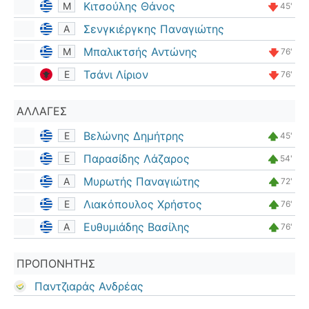
Κιτσούλης Θάνος
Μ
45'
Σενγκιέργκης Παναγιώτης
Α
Μπαλικτσής Αντώνης
Μ
76'
Τσάνι Λίριον
Ε
76'
ΑΛΛΑΓΈΣ
Βελώνης Δημήτρης
Ε
45'
Παρασίδης Λάζαρος
Ε
54'
Μυρωτής Παναγιώτης
Α
72'
Λιακόπουλος Χρήστος
Ε
76'
Ευθυμιάδης Βασίλης
Α
76'
ΠΡΟΠΟΝΗΤΉΣ
Παντζιαράς Ανδρέας