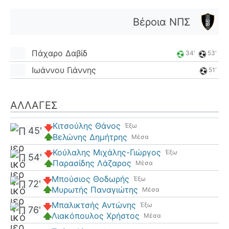
Βέροια ΝΠΣ
Πάχαρο Δαβίδ
34'
53'
Ιωάννου Γιάννης
51'
ΑΛΛΑΓΈΣ
Κιτσούλης Θάνος
Έξω
45'
Βελώνης Δημήτρης
Μέσα
Κούλαλης Μιχάλης-Γιώργος
Έξω
54'
Παρασίδης Λάζαρος
Μέσα
Μπούσιος Θoδωρής
Έξω
72'
Μυρωτής Παναγιώτης
Μέσα
Μπαλικτσής Αντώνης
Έξω
76'
Λιακόπουλος Χρήστος
Μέσα