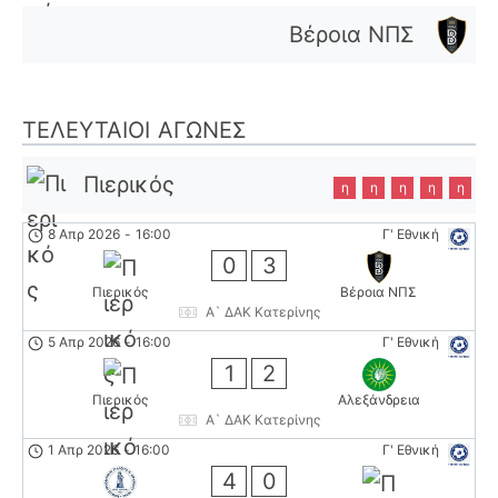
Βέροια ΝΠΣ
ΤΕΛΕΥΤΑΊΟΙ ΑΓΏΝΕΣ
Πιερικός
η
η
η
η
η
8 Απρ 2026
-
16:00
Γ' Εθνική
0
3
Πιερικός
Βέροια ΝΠΣ
Α` ΔΑΚ Κατερίνης
5 Απρ 2026
-
16:00
Γ' Εθνική
1
2
Πιερικός
Αλεξάνδρεια
Α` ΔΑΚ Κατερίνης
1 Απρ 2026
-
16:00
Γ' Εθνική
4
0