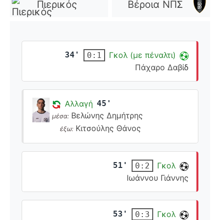
Πιερικός
Βέροια ΝΠΣ
34'
Γκολ (με πέναλτι)
0:1
Πάχαρο Δαβίδ
Αλλαγή
45'
Βελώνης Δημήτρης
μέσα:
Κιτσούλης Θάνος
έξω:
51'
Γκολ
0:2
Ιωάννου Γιάννης
53'
Γκολ
0:3