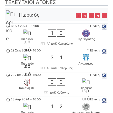
ΤΕΛΕΥΤΑΊΟΙ ΑΓΏΝΕΣ
Πιερικός
η
η
η
η
η
6 Οκτ 2024
-
16:00
Γ' Εθνική
1
0
Πιερικός
Τηλυκράτης
Α` ΔΑΚ Κατερίνης
29 Σεπ 2024
-
16:00
Γ' Εθνική
3
1
Πιερικός
Αιγινιακός
Α` ΔΑΚ Κατερίνης
22 Σεπ 2024
-
16:00
Γ' Εθνική
0
0
Κοζάνη ΦΣ
Πιερικός
ΔΑΚ Κοζάνης
28 Απρ 2024
-
16:00
Γ' Εθνική
1
2
Πιερικός
Αναγέννηση Άρτας