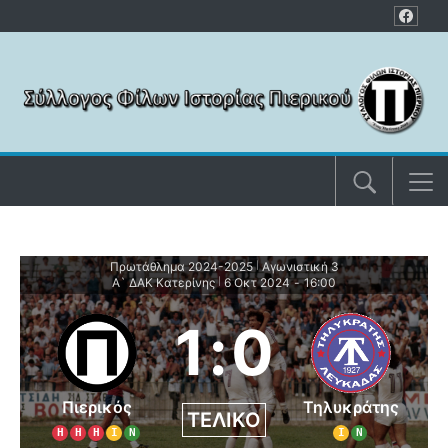
Μετάβαση στο περιεχόμενο
Πρωτάθλημα 2024-2025
Αγωνιστική 3
|
Α` ΔΑΚ Κατερίνης
6 Οκτ 2024
-
16:00
|
1
:
0
Πιερικός
Τηλυκράτης
ΤΕΛΙΚΌ
Η
Η
Η
Ι
Ν
Ι
Ν