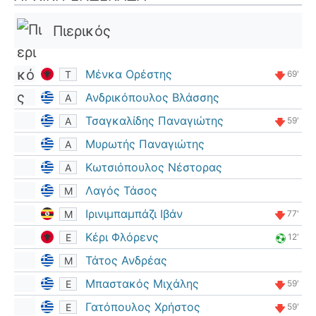
Πιερικός
Μένκα Ορέστης
Τ
69'
Ανδρικόπουλος Βλάσσης
Α
Τσαγκαλίδης Παναγιώτης
Α
59'
Μυρωτής Παναγιώτης
Α
Κωτσιόπουλος Νέστορας
Α
Λαγός Τάσος
Μ
Ιρινιμπαμπάζι Ιβάν
Μ
77'
Κέρι Φλόρενς
Ε
12'
Τάτος Ανδρέας
Μ
Μπαστακός Μιχάλης
Ε
59'
Γατόπουλος Χρήστος
Ε
59'