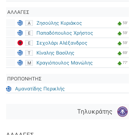
ΑΛΛΑΓΈΣ
Ζησούλης Κυριάκος
Α
59'
Παπαδόπουλος Χρήστος
Ε
59'
Σεχολάρι Αλέξανδρος
Ε
59'
Κίναλης Βασίλης
Τ
69'
Κραγιόπουλος Μανώλης
Μ
77'
ΠΡΟΠΟΝΗΤΉΣ
Αμανατίδης Περικλής
Τηλυκράτης
ΑΛΛΑΓΈΣ