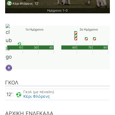
Κέρι Φλόρενς
12'
Ημίχρονο: 1-0
1ο Ημίχρονο
2ο Ημίχρονο
15'
30'
45'
60'
75'
90'
ΓΚΟΛ
Γκολ (με πέναλτι)
12'
Κέρι Φλόρενς
ΑΡΧΙΚΉ ΕΝΔΕΚΆΔΑ