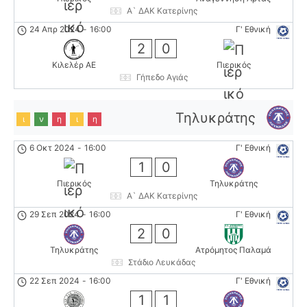
Α` ΔΑΚ Κατερίνης
24 Απρ 2024
-
16:00
Γ' Εθνική
2
0
Κιλελέρ ΑΕ
Πιερικός
Γήπεδο Αγιάς
Τηλυκράτης
ι
ν
η
ι
η
6 Οκτ 2024
-
16:00
Γ' Εθνική
1
0
Πιερικός
Τηλυκράτης
Α` ΔΑΚ Κατερίνης
29 Σεπ 2024
-
16:00
Γ' Εθνική
2
0
Τηλυκράτης
Ατρόμητος Παλαμά
Στάδιο Λευκάδας
22 Σεπ 2024
-
16:00
Γ' Εθνική
1
1