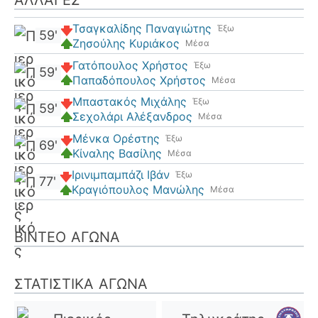
Τσαγκαλίδης Παναγιώτης
Έξω
59'
Ζησούλης Κυριάκος
Μέσα
Γατόπουλος Χρήστος
Έξω
59'
Παπαδόπουλος Χρήστος
Μέσα
Μπαστακός Μιχάλης
Έξω
59'
Σεχολάρι Αλέξανδρος
Μέσα
Μένκα Ορέστης
Έξω
69'
Κίναλης Βασίλης
Μέσα
Ιρινιμπαμπάζι Ιβάν
Έξω
77'
Κραγιόπουλος Μανώλης
Μέσα
ΒΊΝΤΕΟ ΑΓΏΝΑ
ΣΤΑΤΙΣΤΙΚΆ ΑΓΏΝΑ