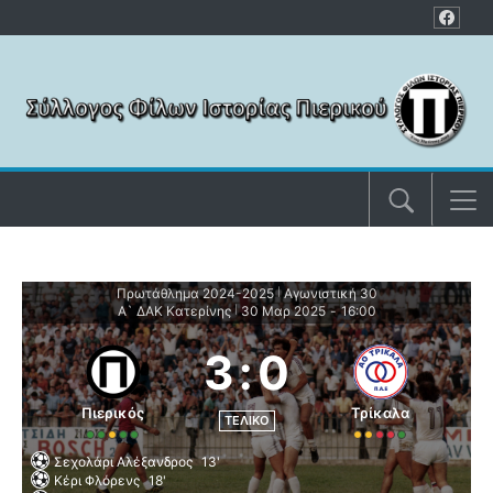
Μετάβαση στο περιεχόμενο
Πρωτάθλημα 2024-2025
Αγωνιστική 30
|
Α` ΔΑΚ Κατερίνης
30 Μαρ 2025
-
16:00
|
3
:
0
Πιερικός
Τρίκαλα
ΤΕΛΙΚΌ
Σεχολάρι Αλέξανδρος
13'
Κέρι Φλόρενς
18'