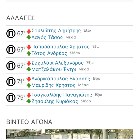
ΑΛΛΑΓΈΣ
Σουλιώτης Δημήτρης
Έξω
67'
Λαγός Τάσος
Μέσα
Παπαδόπουλος Χρήστος
Έξω
67'
Τάτος Ανδρέας
Μέσα
Σεχολάρι Αλέξανδρος
Έξω
67'
Ματζαλάκου Έντρι
Μέσα
Ανδρικόπουλος Βλάσσης
Έξω
71'
Μαυρίδης Χρήστος
Μέσα
Τσαγκαλίδης Παναγιώτης
Έξω
79'
Ζησούλης Κυριάκος
Μέσα
ΒΊΝΤΕΟ ΑΓΏΝΑ