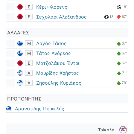
Κέρι Φλόρενς
Ε
18'
Σεχολάρι Αλέξανδρος
Ε
13'
67'
ΑΛΛΑΓΈΣ
Λαγός Τάσος
Μ
67'
Τάτος Ανδρέας
Μ
67'
Ματζαλάκου Έντρι
Ε
67'
Μαυρίδης Χρήστος
Α
71'
Ζησούλης Κυριάκος
Α
79'
ΠΡΟΠΟΝΗΤΉΣ
Αμανατίδης Περικλής
Τρίκαλα