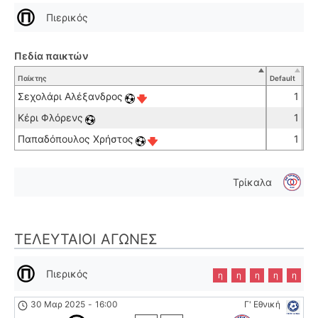
l
Πιερικός
s
Πεδία παικτών
c
Παίκτης
Default
r
Σεχολάρι Αλέξανδρος
1
e
Κέρι Φλόρενς
1
e
Παπαδόπουλος Χρήστος
1
n
Τρίκαλα
ΤΕΛΕΥΤΑΊΟΙ ΑΓΏΝΕΣ
Πιερικός
η
η
η
η
η
30 Μαρ 2025
-
16:00
Γ' Εθνική