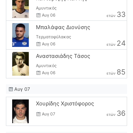
Αμυντικός
33
Αυγ 06
ετών
Μπαλάφας Διονύσης
Τερματοφύλακας
24
Αυγ 06
ετών
Αναστασιάδης Τάσος
Αμυντικός
85
Αυγ 06
ετών
Αυγ 07
Χουρίδης Χριστόφορος
36
Αυγ 07
ετών