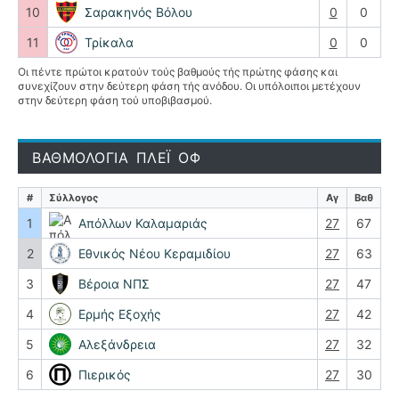
10
Σαρακηνός Βόλου
0
0
11
Τρίκαλα
0
0
Οι πέντε πρώτοι κρατούν τούς βαθμούς τής πρώτης φάσης και
συνεχίζουν στην δεύτερη φάση τής ανόδου. Οι υπόλοιποι μετέχουν
στην δεύτερη φάση τού υποβιβασμού.
ΒΑΘΜΟΛΟΓΙΑ ΠΛΕΪ ΟΦ
#
Σύλλογος
Αγ
Βαθ
1
Απόλλων Καλαμαριάς
27
67
2
Εθνικός Νέου Κεραμιδίου
27
63
3
Βέροια ΝΠΣ
27
47
4
Ερμής Εξοχής
27
42
5
Αλεξάνδρεια
27
32
6
Πιερικός
27
30