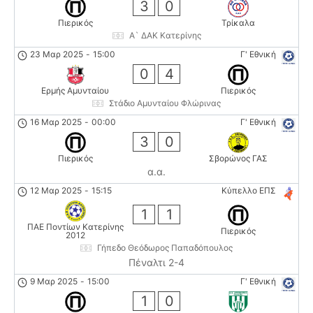
3
0
Πιερικός
Τρίκαλα
Α` ΔΑΚ Κατερίνης
23 Μαρ 2025
-
15:00
Γ' Εθνική
0
4
Ερμής Αμυνταίου
Πιερικός
Στάδιο Αμυνταίου Φλώρινας
16 Μαρ 2025
-
00:00
Γ' Εθνική
3
0
Πιερικός
Σβορώνος ΓΑΣ
α.α.
12 Μαρ 2025
-
15:15
Κύπελλο ΕΠΣ
1
1
ΠΑΕ Ποντίων Κατερίνης
Πιερικός
2012
Γήπεδο Θεόδωρος Παπαδόπουλος
Πέναλτι 2-4
9 Μαρ 2025
-
15:00
Γ' Εθνική
1
0