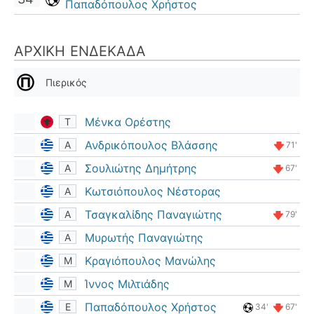
Παπαδόπουλος Χρήστος
ΑΡΧΙΚΉ ΕΝΔΕΚΆΔΑ
Πιερικός
Μένκα Ορέστης
Τ
Ανδρικόπουλος Βλάσσης
Α
71'
Σουλιώτης Δημήτρης
Α
67'
Κωτσιόπουλος Νέστορας
Α
Τσαγκαλίδης Παναγιώτης
Α
79'
Μυρωτής Παναγιώτης
Α
Κραγιόπουλος Μανώλης
Μ
Ίννος Μιλτιάδης
Μ
Παπαδόπουλος Χρήστος
Ε
34'
67'