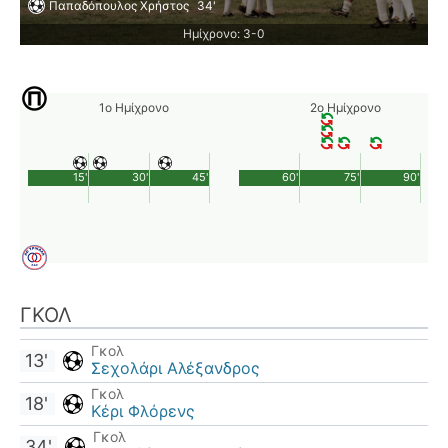
Παπαδόπουλος Χρήστος
34'
Ημίχρονο: 3-0
1ο Ημίχρονο
2ο Ημίχρονο
15'
30'
45'
60'
75'
90'
ΓΚΟΛ
Γκολ
13'
Σεχολάρι Αλέξανδρος
Γκολ
18'
Κέρι Φλόρενς
Γκολ
34'