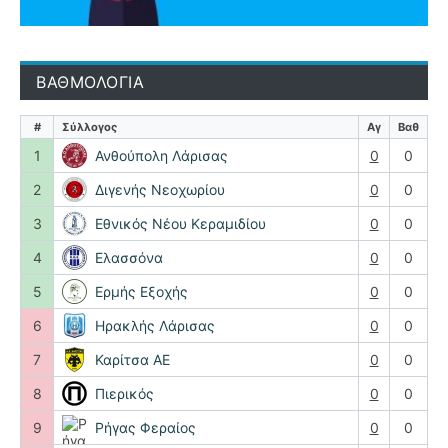
ΒΑΘΜΟΛΟΓΙΑ
#
Σύλλογος
Αγ
Βαθ
1
Ανθούπολη Λάρισας
0
0
2
Διγενής Νεοχωρίου
0
0
3
Εθνικός Νέου Κεραμιδίου
0
0
4
Ελασσόνα
0
0
5
Ερμής Εξοχής
0
0
6
Ηρακλής Λάρισας
0
0
7
Καρίτσα ΑΕ
0
0
8
Πιερικός
0
0
9
Ρήγας Φεραίος
0
0