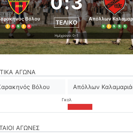
0
:
3
Σαρακηνός Βόλου
Απόλλων Καλαμαρ
ΤΕΛΙΚΌ
Ι
Η
Ν
Ι
Η
Ν
Ι
Ν
Ν
Ν
Ημίχρονο: 0-1
ΣΤΙΚΆ ΑΓΏΝΑ
Σαρακηνός Βόλου
Απόλλων Καλαμαριά
Γκολ
ΤΑΊΟΙ ΑΓΏΝΕΣ