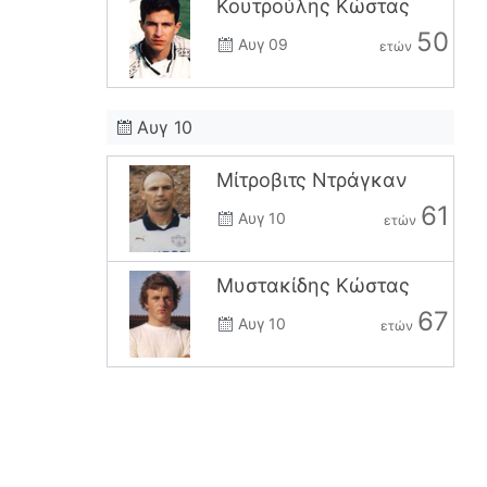
Κουτρούλης Κώστας
50
Αυγ 09
ετών
Αυγ 10
Μίτροβιτς Ντράγκαν
61
Αυγ 10
ετών
Μυστακίδης Κώστας
67
Αυγ 10
ετών