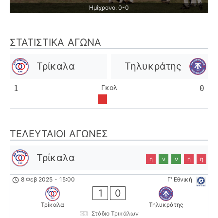
Ημίχρονο: 0-0
ΣΤΑΤΙΣΤΙΚΆ ΑΓΏΝΑ
Τρίκαλα
Τηλυκράτης
Γκολ
1
0
ΤΕΛΕΥΤΑΊΟΙ ΑΓΏΝΕΣ
Τρίκαλα
η
ν
ν
η
η
8 Φεβ 2025
-
15:00
Γ' Εθνική
1
0
Τρίκαλα
Τηλυκράτης
Στάδιο Τρικάλων