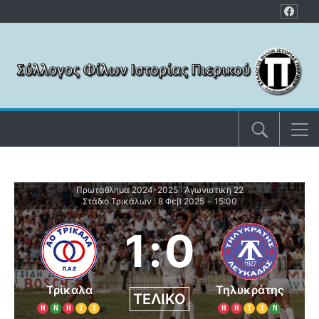
Μετάβαση στο περιεχόμενο
Πρωτάθλημα 2024-2025
Αγωνιστική 22
|
Στάδιο Τρικάλων
8 Φεβ 2025
-
15:00
|
1
:
0
Τρίκαλα
Τηλυκράτης
ΤΕΛΙΚΌ
Η
Ν
Η
Ι
Ι
Η
Η
Ι
Ι
Ν