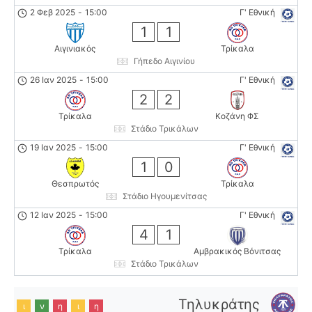
2 Φεβ 2025
-
15:00
Γ' Εθνική
1
1
Αιγινιακός
Τρίκαλα
Γήπεδο Αιγινίου
26 Ιαν 2025
-
15:00
Γ' Εθνική
2
2
Τρίκαλα
Κοζάνη ΦΣ
Στάδιο Τρικάλων
19 Ιαν 2025
-
15:00
Γ' Εθνική
1
0
Θεσπρωτός
Τρίκαλα
Στάδιο Ηγουμενίτσας
12 Ιαν 2025
-
15:00
Γ' Εθνική
4
1
Τρίκαλα
Αμβρακικός Βόνιτσας
Στάδιο Τρικάλων
Τηλυκράτης
ι
ν
η
ι
η