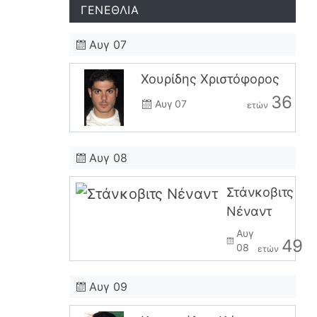
ΓΕΝΕΘΛΙΑ
Αυγ 07
Χουρίδης Χριστόφορος
36
Αυγ 07
ετών
Αυγ 08
Στάνκοβιτς
Νέναντ
Αυγ
49
08
ετών
Αυγ 09