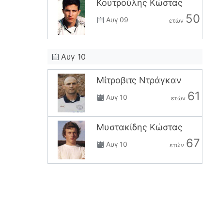
Κουτρούλης Κώστας
50
Αυγ 09
ετών
Αυγ 10
Μίτροβιτς Ντράγκαν
61
Αυγ 10
ετών
Μυστακίδης Κώστας
67
Αυγ 10
ετών