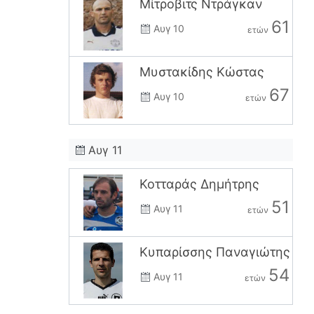
Μίτροβιτς Ντράγκαν
61
Αυγ 10
ετών
Μυστακίδης Κώστας
67
Αυγ 10
ετών
Αυγ 11
Κοτταράς Δημήτρης
51
Αυγ 11
ετών
Κυπαρίσσης Παναγιώτης
54
Αυγ 11
ετών