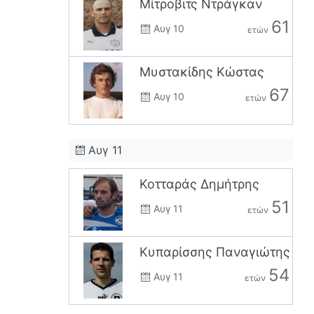
Μίτροβιτς Ντράγκαν
61
Αυγ 10
ετών
Μυστακίδης Κώστας
67
Αυγ 10
ετών
Αυγ 11
Κοτταράς Δημήτρης
51
Αυγ 11
ετών
Κυπαρίσσης Παναγιώτης
54
Αυγ 11
ετών