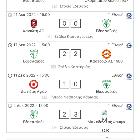
Εδεσσαϊκός
Ολυμπιακός Βόλου 1937
Στάδιο Έδεσσας
21 Δεκ 2022
-
15:00
Γ' Εθνική
0
0
Χανιώτη ΑΟ
Εδεσσαϊκός
Στάδιο Κασσανδρείας
17 Δεκ 2022
-
15:00
Γ' Εθνική
2
2
Εδεσσαϊκός
Καστοριά ΑΣ 1980
Στάδιο Καστοριάς
11 Δεκ 2022
-
15:00
Γ' Εθνική
1
0
Δωτιέας Αγιάς
Εδεσσαϊκός
Γήπεδο Νεάπολης Λάρισας
4 Δεκ 2022
-
15:00
Γ' Εθνική
2
3
Εδεσσαϊκός
Μακεδονικός Φούφα
Στάδιο Έδεσσας