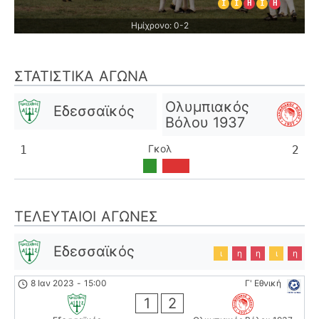
Ι
Ι
Η
Ι
Η
Ημίχρονο: 0-2
ΣΤΑΤΙΣΤΙΚΆ ΑΓΏΝΑ
Ολυμπιακός
Εδεσσαϊκός
Βόλου 1937
Γκολ
1
2
ΤΕΛΕΥΤΑΊΟΙ ΑΓΏΝΕΣ
Εδεσσαϊκός
ι
η
η
ι
η
8 Ιαν 2023
-
15:00
Γ' Εθνική
1
2