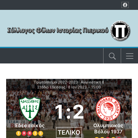
Μετάβαση στο περιεχόμενο
Πρωτάθλημα 2022-2023
Αγωνιστική 8
|
Στάδιο Έδεσσας
8 Ιαν 2023
-
15:00
|
1
:
2
Εδεσσαϊκός
Ολυμπιακός
Βόλου 1937
ΤΕΛΙΚΌ
Ι
Η
Η
Ι
Ι