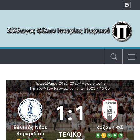
Μετάβαση στο περιεχόμενο
Πρωτάθλημα 2022-2023
Αγωνιστική 8
|
Γήπεδο Νέου Κεραμιδίου
8 Ιαν 2023
-
15:00
|
1
:
1
Εθνικός Νέου
Κοζάνη ΦΣ
Κεραμιδίου
ΤΕΛΙΚΌ
Ν
Ι
Ν
Ν
Ν