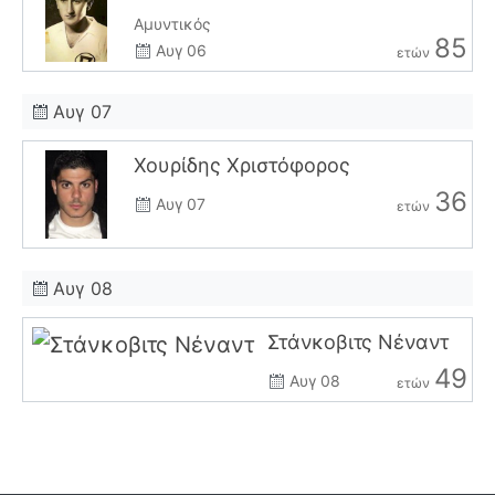
Αμυντικός
85
Αυγ 06
ετών
Αυγ 07
Χουρίδης Χριστόφορος
36
Αυγ 07
ετών
Αυγ 08
Στάνκοβιτς Νέναντ
49
Αυγ 08
ετών