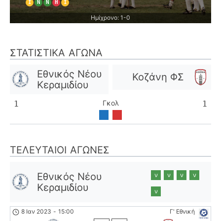
Ι
Ν
Ν
Η
Ι
Ημίχρονο: 1-0
ΣΤΑΤΙΣΤΙΚΆ ΑΓΏΝΑ
Εθνικός Νέου
Κοζάνη ΦΣ
Κεραμιδίου
Γκολ
1
1
ΤΕΛΕΥΤΑΊΟΙ ΑΓΏΝΕΣ
Εθνικός Νέου
ν
ν
ν
ν
Κεραμιδίου
ν
8 Ιαν 2023
-
15:00
Γ' Εθνική