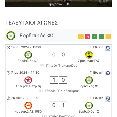
Ημίχρονο: 0-0
ΤΕΛΕΥΤΑΊΟΙ ΑΓΏΝΕΣ
Εορδαϊκός ΦΣ
ι
η
ν
ν
ι
14 Ιαν 2024
-
15:00
Γ' Εθνική
0
0
Εορδαϊκός ΦΣ
Σβορώνος ΓΑΣ
Γήπεδο Πτολεμαΐδας
7 Ιαν 2024
-
14:30
Γ' Εθνική
1
0
Αστέρας Πετριτή
Εορδαϊκός ΦΣ
Γήπεδο ΕΠΣ Κέρκυρας
20 Δεκ 2023
-
15:00
Γ' Εθνική
0
1
Καστοριά ΑΣ 1980
Εορδαϊκός ΦΣ
Στάδιο Καστοριάς