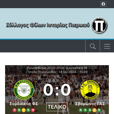
Μετάβαση στο περιεχόμενο
Πρωτάθλημα 2023-2024
Αγωνιστική 18
|
Γήπεδο Πτολεμαΐδας
14 Ιαν 2024
-
15:00
|
0
:
0
Εορδαϊκός ΦΣ
Σβορώνος ΓΑΣ
ΤΕΛΙΚΌ
Η
Ν
Ι
Ν
Η
Ν
Ν
Ν
Ι
Ν