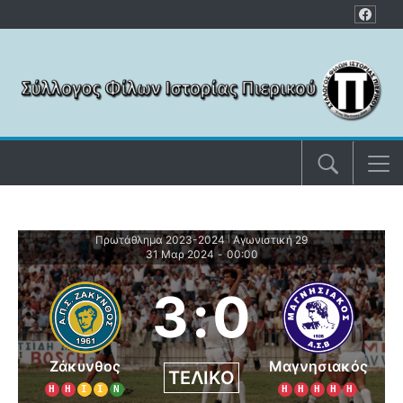
Μετάβαση στο περιεχόμενο
Πρωτάθλημα 2023-2024
Αγωνιστική 29
|
31 Μαρ 2024
-
00:00
3
:
0
Ζάκυνθος
Μαγνησιακός
ΤΕΛΙΚΌ
Η
Η
Ι
Ι
Ν
Η
Η
Η
Η
Η