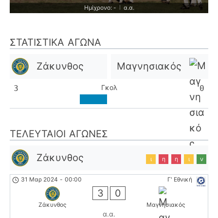
Ημίχρονο: -
α.α.
|
ΣΤΑΤΙΣΤΙΚΆ ΑΓΏΝΑ
Ζάκυνθος
Μαγνησιακός
Γκολ
3
0
ΤΕΛΕΥΤΑΊΟΙ ΑΓΏΝΕΣ
Ζάκυνθος
ι
η
η
ι
ν
31 Μαρ 2024
-
00:00
Γ' Εθνική
3
0
Ζάκυνθος
Μαγνησιακός
α.α.