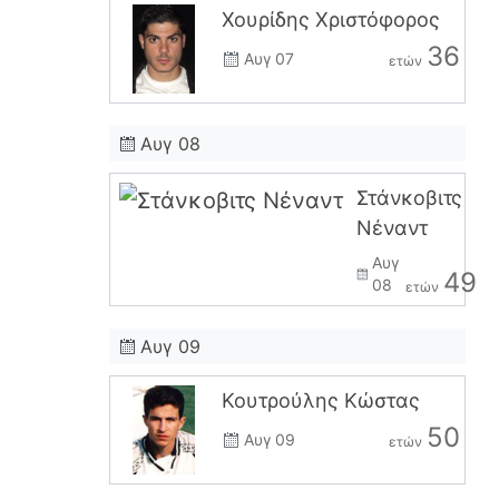
Χουρίδης Χριστόφορος
36
Αυγ 07
ετών
Αυγ 08
Στάνκοβιτς
Νέναντ
Αυγ
49
08
ετών
Αυγ 09
Κουτρούλης Κώστας
50
Αυγ 09
ετών