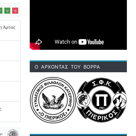
ν
ν
η
η Άρτας
Ο ΑΡΧΟΝΤΑΣ ΤΟΥ ΒΟΡΡΑ
ς
ς