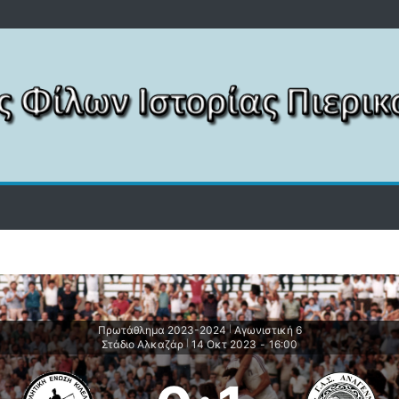
Πρωτάθλημα 2023-2024
Αγωνιστική 6
|
Στάδιο Αλκαζάρ
14 Οκτ 2023
-
16:00
|