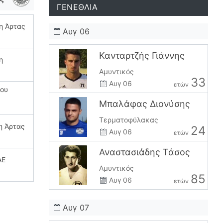
ΓΕΝΕΘΛΙΑ
η Άρτας
Αυγ 06
Κανταρτζής Γιάννης
η
Αμυντικός
33
Αυγ 06
ετών
έου
Μπαλάφας Διονύσης
Τερματοφύλακας
η Άρτας
24
Αυγ 06
ετών
Αναστασιάδης Τάσος
ΑΕ
Αμυντικός
85
Αυγ 06
ετών
Αυγ 07