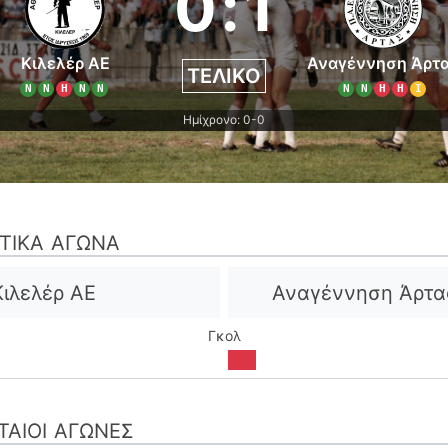
0
:
1
Κιλελέρ ΑΕ
Αναγέννηση Άρτ
ΤΕΛΙΚΌ
Ν
Ν
Η
Ν
Ν
Ν
Ν
Η
Η
Ι
Ημίχρονο: 0-0
ΣΤΙΚΆ ΑΓΏΝΑ
Κιλελέρ ΑΕ
Αναγέννηση Άρτα
Γκολ
ΤΑΊΟΙ ΑΓΏΝΕΣ