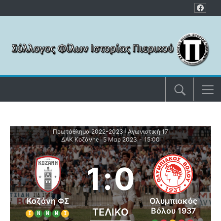
Μετάβαση στο περιεχόμενο
Πρωτάθλημα 2022-2023
Αγωνιστική 17
|
ΔΑΚ Κοζάνης
5 Μαρ 2023
-
15:00
|
1
:
0
Κοζάνη ΦΣ
Ολυμπιακός
Βόλου 1937
ΤΕΛΙΚΌ
Ι
Ν
Ν
Ν
Ι