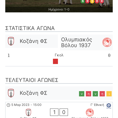
Ν
Η
Ι
Η
Η
Ημίχρονο: 1-0
ΣΤΑΤΙΣΤΙΚΆ ΑΓΏΝΑ
Ολυμπιακός
Κοζάνη ΦΣ
Βόλου 1937
Γκολ
1
0
ΤΕΛΕΥΤΑΊΟΙ ΑΓΏΝΕΣ
Κοζάνη ΦΣ
ν
η
ν
η
ι
5 Μαρ 2023
-
15:00
Γ' Εθνική
1
0