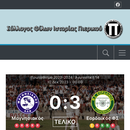
Μετάβαση στο περιεχόμενο
Πρωτάθλημα 2023-2024
Αγωνιστική 14
|
10 Δεκ 2023
-
00:00
0
:
3
Μαγνησιακός
Εορδαϊκός ΦΣ
ΤΕΛΙΚΌ
Η
Η
Η
Η
Η
Ι
Η
Ν
Ν
Η