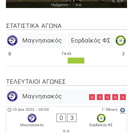
Ημίχρονο: -
α.α.
|
ΣΤΑΤΙΣΤΙΚΆ ΑΓΏΝΑ
Μαγνησιακός
Εορδαϊκός ΦΣ
Γκολ
0
3
ΤΕΛΕΥΤΑΊΟΙ ΑΓΏΝΕΣ
Μαγνησιακός
η
η
η
η
η
10 Δεκ 2023
-
00:00
Γ' Εθνική
0
3
Μαγνησιακός
Εορδαϊκός ΦΣ
α.α.