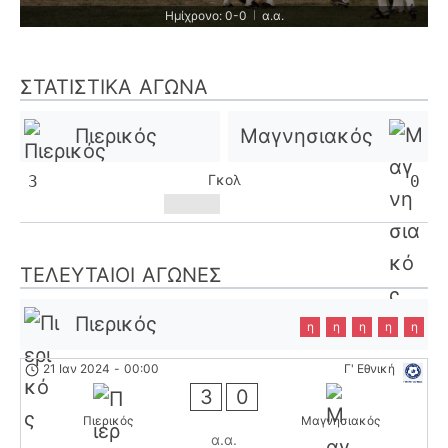
Ημίχρονο: 0-0
α.α.
|
ΣΤΑΤΙΣΤΙΚΆ ΑΓΏΝΑ
Πιερικός
Μαγνησιακός
Γκολ
3
0
ΤΕΛΕΥΤΑΊΟΙ ΑΓΏΝΕΣ
Πιερικός
η
η
η
η
η
21 Ιαν 2024
-
00:00
Γ' Εθνική
3
0
Πιερικός
Μαγνησιακός
α.α.