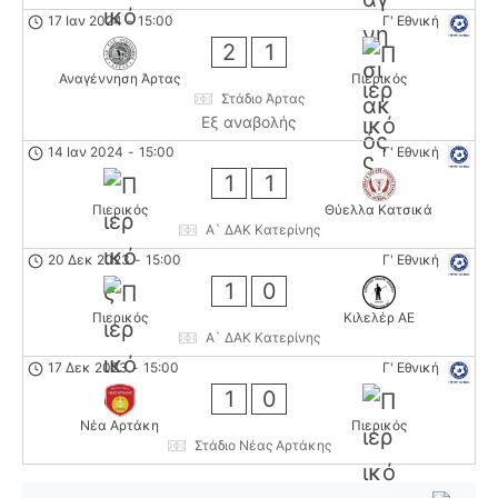
17 Ιαν 2024
-
15:00
Γ' Εθνική
2
1
Αναγέννηση Άρτας
Πιερικός
Στάδιο Άρτας
Εξ αναβολής
14 Ιαν 2024
-
15:00
Γ' Εθνική
1
1
Πιερικός
Θύελλα Κατσικά
Α` ΔΑΚ Κατερίνης
20 Δεκ 2023
-
15:00
Γ' Εθνική
1
0
Πιερικός
Κιλελέρ ΑΕ
Α` ΔΑΚ Κατερίνης
17 Δεκ 2023
-
15:00
Γ' Εθνική
1
0
Νέα Αρτάκη
Πιερικός
Στάδιο Νέας Αρτάκης