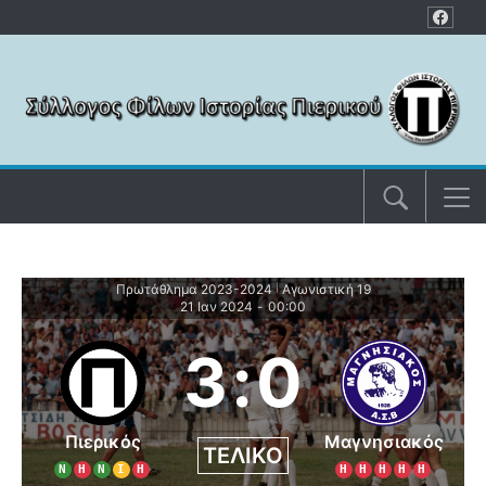
Μετάβαση στο περιεχόμενο
Πρωτάθλημα 2023-2024
Αγωνιστική 19
|
21 Ιαν 2024
-
00:00
3
:
0
Πιερικός
Μαγνησιακός
ΤΕΛΙΚΌ
Ν
Η
Ν
Ι
Η
Η
Η
Η
Η
Η