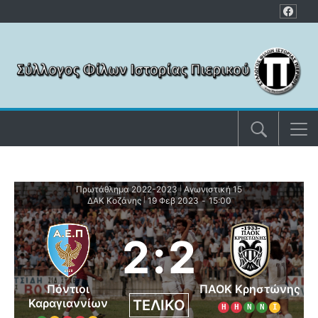
Μετάβαση στο περιεχόμενο
Πρωτάθλημα 2022-2023
Αγωνιστική 15
|
ΔΑΚ Κοζάνης
19 Φεβ 2023
-
15:00
|
2
:
2
Πόντιοι
ΠΑΟΚ Κρηστώνης
Καραγιαννίων
ΤΕΛΙΚΌ
Η
Η
Ν
Ν
Ι