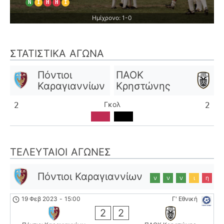
Ν
Ι
Η
Η
Ι
Ημίχρονο: 1-0
ΣΤΑΤΙΣΤΙΚΆ ΑΓΏΝΑ
Πόντιοι
ΠΑΟΚ
Καραγιαννίων
Κρηστώνης
Γκολ
2
2
ΤΕΛΕΥΤΑΊΟΙ ΑΓΏΝΕΣ
Πόντιοι Καραγιαννίων
ν
ν
ν
ι
η
19 Φεβ 2023
-
15:00
Γ' Εθνική
2
2