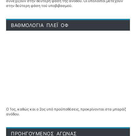
συνεχίζουν στην δεύτερη φάση τής ανόδου. Οι υπόλοιποι μετέχουν
στην δεύτερη φάση τού υποβιβασμού.
ΒΑΘΜΟΛΟΓΙΑ ΠΛΕΪ ΟΦ
Ο 1ος, καθώς και ο 2ος υπό προϋποθέσεις, προκρίνονται στα μπαράζ
ανόδου.
ΠΡΟΗΓΟΥΜΕΝΟΣ ΑΓΩΝΑΣ