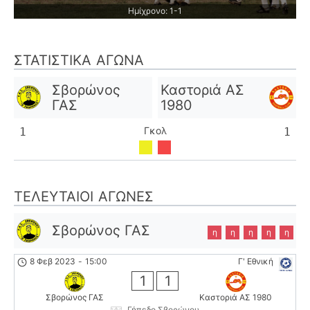
Ημίχρονο: 1-1
ΣΤΑΤΙΣΤΙΚΆ ΑΓΏΝΑ
Σβορώνος
Καστοριά ΑΣ
ΓΑΣ
1980
Γκολ
1
1
ΤΕΛΕΥΤΑΊΟΙ ΑΓΏΝΕΣ
Σβορώνος ΓΑΣ
η
η
η
η
η
8 Φεβ 2023
-
15:00
Γ' Εθνική
1
1
Σβορώνος ΓΑΣ
Καστοριά ΑΣ 1980
Γήπεδο Σβορώνου